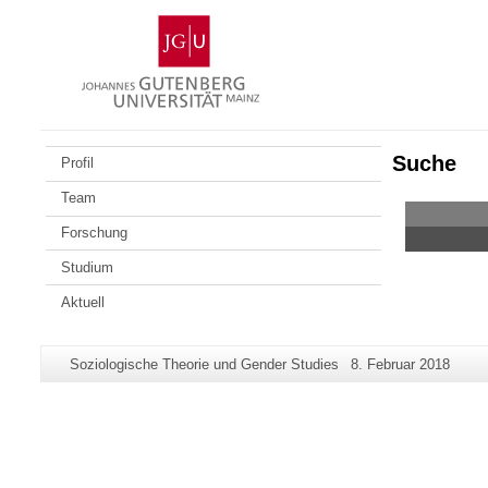
Zum
Johannes
Inhalt
Gutenberg-
springen
Universität
Mainz
Suche
Profil
Team
Forschung
Studium
Aktuell
Zusätzliche
Seiten-
Letzte
Soziologische Theorie und Gender Studies
8. Februar 2018
Informationen
Name:
Aktualisierung:
zu
dieser
Seite