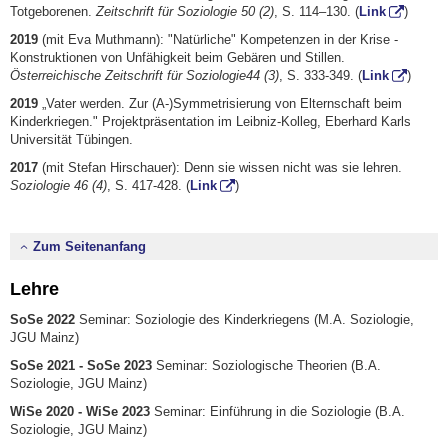
Totgeborenen.
Zeitschrift für Soziologie 50
(2)
, S. 114–130. (
Link
)
2019
(mit Eva Muthmann): "Natürliche" Kompetenzen in der Krise -
Konstruktionen von Unfähigkeit beim Gebären und Stillen.
Österreichische Zeitschrift für Soziologie44 (3)
, S. 333-349. (
Link
)
2019
„Vater werden. Zur (A-)Symmetrisierung von Elternschaft beim
Kinderkriegen." Projektpräsentation im Leibniz-Kolleg, Eberhard Karls
Universität Tübingen.
2017
(mit Stefan Hirschauer): Denn sie wissen nicht was sie lehren.
Soziologie
46 (4)
, S. 417-428. (
Link
)
Zum Seitenanfang
Lehre
SoSe 2022
Seminar: Soziologie des Kinderkriegens (M.A. Soziologie,
JGU Mainz)
SoSe 2021 - SoSe 2023
Seminar: Soziologische Theorien (B.A.
Soziologie, JGU Mainz)
WiSe 2020 - WiSe 2023
Seminar: Einführung in die Soziologie (B.A.
Soziologie, JGU Mainz)