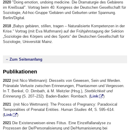
2020
"Doing emotion, undoing medicine. Die Dramaturgie des Gebärens
im Kreißsaal". Vortrag beim 40. Kongress der Deutschen Gesellschaft für
Soziologie, Ad-hoc-Gruppe 'Gebären und Geburten unter Spannung.
Berlin/Digital.
2018
„Babys gebären, stillen, tragen – Naturalisierte Kompetenzen in der
Krise.“ Vortrag (mit Eva Muthmann) auf der Frühjahrstagung der Sektion
„Soziologie des Körpers und des Sports“ der Deutschen Gesellschaft für
Soziologie, Universität Mainz.
Zum Seitenanfang
Publikationen
2022
(mit Nico Wettmann): Diesseits von Gewesen, Sein und Werden.
Pränatale Verluste zwischen Erinnerungen, Phantasmen und Vergessen.
In T. Benkel, O. Dimbath, & M. Meitzler (Hrsg.),
Sterblichkeit und
Erinnerung
(S. 207–232). Baden-Baden: Rombach. (
Link
)
2021
(mit Nico Wettmann): The Process of Pregnancy: Paradoxical
Temporalities of Prenatal Entities.
Human Studi
es 44
, S. 595–614.
(
Link
)
2021
Die Existenzweisen eines Fötus. Eine Einzelfallanalyse zu
Prozessen der De/Personalisierung und De/Humanisierung bei