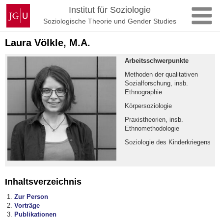
Zum
Johannes
Institut für Soziologie
Inhalt
Gutenberg-
Soziologische Theorie und Gender Studies
springen
Universität
Mainz
Laura Völkle, M.A.
Arbeitsschwerpunkte
Methoden der qualitativen
Sozialforschung, insb.
Ethnographie
Körpersoziologie
Praxistheorien, insb.
Ethnomethodologie
Soziologie des Kinderkriegens
Inhaltsverzeichnis
Zur Person
Vorträge
Publikationen