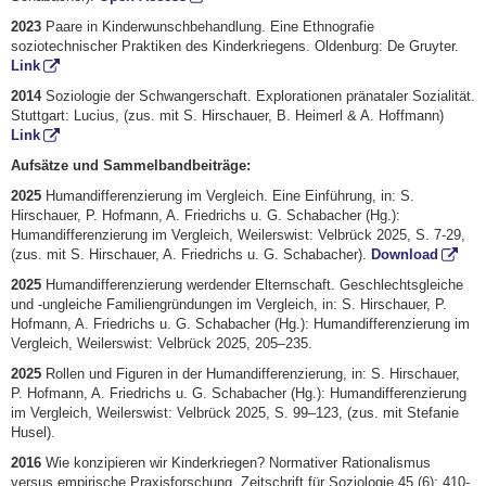
2023
Paare in Kinderwunschbehandlung. Eine Ethnografie
soziotechnischer Praktiken des Kinderkriegens. Oldenburg: De Gruyter.
Link
2014
Soziologie der Schwangerschaft. Explorationen pränataler Sozialität.
Stuttgart: Lucius, (zus. mit S. Hirschauer, B. Heimerl & A. Hoffmann)
Link
Aufsätze und Sammelbandbeiträge:
2025
Humandifferenzierung im Vergleich. Eine Einführung, in: S.
Hirschauer, P. Hofmann, A. Friedrichs u. G. Schabacher (Hg.):
Humandifferenzierung im Vergleich, Weilerswist: Velbrück 2025, S. 7-29,
(zus. mit S. Hirschauer, A. Friedrichs u. G. Schabacher).
Download
2025
Humandifferenzierung werdender Elternschaft. Geschlechtsgleiche
und -ungleiche Familiengründungen im Vergleich, in: S. Hirschauer, P.
Hofmann, A. Friedrichs u. G. Schabacher (Hg.): Humandifferenzierung im
Vergleich, Weilerswist: Velbrück 2025, 205–235.
2025
Rollen und Figuren in der Humandifferenzierung, in: S. Hirschauer,
P. Hofmann, A. Friedrichs u. G. Schabacher (Hg.): Humandifferenzierung
im Vergleich, Weilerswist: Velbrück 2025, S. 99–123, (zus. mit Stefanie
Husel).
2016
Wie konzipieren wir Kinderkriegen? Normativer Rationalismus
versus empirische Praxisforschung. Zeitschrift für Soziologie 45 (6): 410-