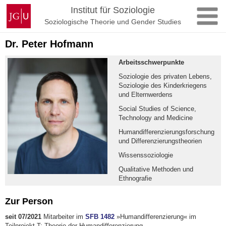
Zum
Johannes
Institut für Soziologie
Inhalt
Gutenberg-
Soziologische Theorie und Gender Studies
springen
Universität
Mainz
Dr. Peter Hofmann
Arbeitsschwerpunkte
Soziologie des privaten Lebens,
Soziologie des Kinderkriegens
und Elternwerdens
Social Studies of Science,
Technology and Medicine
Humandifferenzierungsforschung
und Differenzierungstheorien
Wissenssoziologie
Qualitative Methoden und
Ethnografie
Zur Person
seit 07/2021
Mitarbeiter im
SFB 1482
»Humandifferenzierung« im
Teilprojekt T: Theorie der Humandifferenzierung