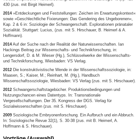
430 (zus. mit Birgit Heimerl).
2014
»Entdeckungen und Feststellungen: Zeichen im Erwartungskontext«
sowie »Geschlechtliche Fixierungen: Das Gendering des Ungeborenen«,
Kap. 2 & 6 in: Soziologie der Schwangerschaft. Explorationen pränataler
Sozialität. Stuttgart: Lucius, (zus. mit S. Hirschauer, B. Heimerl & A.
Hoffmann).
2014
Auf der Suche nach der Realität der Naturwissenschaften. Ian
Hackings Beitrag zur Wissenschafts- und Technikforschung, in:
Lengersdorf, D. & M. Wieser (Hg.), Schlüsselwerke der Wissenschafts-
und Technikforschung, Wiesbaden: VS Verlag.
2012
Die konstruktivistische Wende in der Wissenschaftssoziologie, in:
Maasen, S.; Kaiser, M.; Reinhart, M. (Hg.), Handbuch
Wissenschaftssoziologie, Wiesbaden: VS Verlag (zus. mit S. Hirschauer).
2012
Schwangerschaftstagebücher. Produktionsbedingungen und
Nutzungschancen eines Datentyps. In: Transnationale
Vergesellschaftungen. Der 35. Kongress der DGS. Verlag für
Sozialwissenschaften (zus. mit S. Hirschauer).
2009
Soziologische Embryonenforschung. Ein Aufbruch und ein Abbruch.
In: Soziologische Revue 32(1), S. 30-38 (zus. mit B. Heimerl, A.
Hoffmann & S. Hirschauer).
Vorträge (Auswahl)