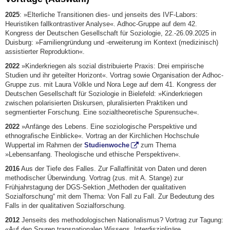
2025
: »Elterliche Transitionen dies- und jenseits des IVF-Labors:
Heuristiken fallkontrastiver Analyse«. Adhoc-Gruppe auf dem 42.
Kongress der Deutschen Gesellschaft für Soziologie, 22.-26.09.2025 in
Duisburg: »Familiengründung und -erweiterung im Kontext (medizinisch)
assistierter Reproduktion«.
2022
»Kinderkriegen als sozial distribuierte Praxis: Drei empirische
Studien und ihr geteilter Horizont«. Vortrag sowie Organisation der Adhoc-
Gruppe zus. mit Laura Völkle und Nora Lege auf dem 41. Kongress der
Deutschen Gesellschaft für Soziologie in Bielefeld: »Kinderkriegen
zwischen polarisierten Diskursen, pluralisierten Praktiken und
segmentierter Forschung. Eine sozialtheoretische Spurensuche«.
2022
»Anfänge des Lebens. Eine soziologische Perspektive und
ethnografische Einblicke«. Vortrag an der Kirchlichen Hochschule
Wuppertal im Rahmen der
Studienwoche
zum Thema
»Lebensanfang. Theologische und ethische Perspektiven«.
2016
Aus der Tiefe des Falles. Zur Fallaffinität von Daten und deren
methodischer Überwindung. Vortrag (zus. mit A. Stange) zur
Frühjahrstagung der DGS-Sektion „Methoden der qualitativen
Sozialforschung“ mit dem Thema: Von Fall zu Fall. Zur Bedeutung des
Falls in der qualitativen Sozialforschung.
2012
Jenseits des methodologischen Nationalismus? Vortrag zur Tagung:
«Auf den Spuren transnationalen Wissens. Interdisziplinäre