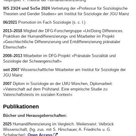
WS 23/24 und SoSe 2024
Vertretung der »Professur für Soziologische
Theorien und Gender Studies« am Institut für Soziologie der JGU Mainz
06/2021
Promotion im Fach Soziologie (s. c. l.)
2013–2018
Mitglied der DFG-Forschergruppe »Un/Doing Differences.
Praktiken der Humandifferenzierung« und Mitarbeiter im Projekt
»Geschlechtliche Differenzierung und Entdifferenzierung pränataler
Elternschaft«
2008–2013
Mitarbeiter im DFG-Projekt »Pränatale Sozialität und
Soziologie der Schwangerschaft«
seit 2007
Wissenschaftlicher Mitarbeiter am Institut für Soziologie der
JGU Mainz
2007
Diplom in Soziologie an der LMU München, Diplomarbeit:
»Vaterschaft auf dem Prüfstand. Eine empirische Studie zu
Vaterschaftstests im sozialen Kontext«
Publikationen
Bücher und Herausgeberschaften:
2025
Humandifferenzierung im Vergleich. Weilerswist: Velbrück
Wissenschaft, (hg. zus. mit S. Hirschauer, A. Friedrichs u. G.
Schabacher).
Open Access