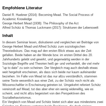
Empfohlene Literatur
Daniel R. Huebner (2014): Becoming Mead. The Social Process of
Academic Knowledge
George Herbert Mead (1938): The Philosophy of the Act
Alfred Schütz & Thomas Luckmann (2017): Strukturen der Lebenswelt
Inhalt
In diesem Seminar lesen, diskutieren und vergleichen wir Beiträge von
George Herbert Mead und Alfred Schütz zum soziologischen
Theoriediskurs. Das mag auf den ersten Blick etwas aus der Zeit
gefallen. Beide haben an der Wende bzw. im ersten Drittel des 20.
Jahrhunderts gelebt und gewirkt, und gegenwärtig werden in der
Soziologie Begriffe und Theorien heiß ge- und verhandelt, die viel mehr
"up to date" zu sein scheinen. Der Vergleich mag auch deshalb etwas
weit hergeholt erscheinen, als dass sich beide nur kaum aufeinander
beziehen. Im Falle von Mead ist das nur allzu verständlich, stammen
seine Texte wesentlich aus einer Zeit, zu der Schütz noch nicht als
Wissenschaftler in Erscheinung getreten ist. Umgekehrt referiert Schütz
vereinzelt auf Mead, tut das aber eher ein wenig widerwillig, wie es
scheint, und nicht allzu begeistert von den Perspektiven des
Sozialbehaviorismus.
Ein Vergleich von Mead und Schütz bietet sich aber aus mindestens zwei