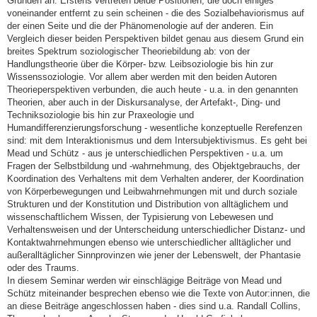
Gründen an: Erstens vertreten beide Positionen, die doch einiges
voneinander entfernt zu sein scheinen - die des Sozialbehaviorismus auf
der einen Seite und die der Phänomenologie auf der anderen. Ein
Vergleich dieser beiden Perspektiven bildet genau aus diesem Grund ein
breites Spektrum soziologischer Theoriebildung ab: von der
Handlungstheorie über die Körper- bzw. Leibsoziologie bis hin zur
Wissenssoziologie. Vor allem aber werden mit den beiden Autoren
Theorieperspektiven verbunden, die auch heute - u.a. in den genannten
Theorien, aber auch in der Diskursanalyse, der Artefakt-, Ding- und
Techniksoziologie bis hin zur Praxeologie und
Humandifferenzierungsforschung - wesentliche konzeptuelle Rerefenzen
sind: mit dem Interaktionismus und dem Intersubjektivismus. Es geht bei
Mead und Schütz - aus je unterschiedlichen Perspektiven - u.a. um
Fragen der Selbstbildung und -wahrnehmung, des Objektgebrauchs, der
Koordination des Verhaltens mit dem Verhalten anderer, der Koordination
von Körperbewegungen und Leibwahrnehmungen mit und durch soziale
Strukturen und der Konstitution und Distribution von alltäglichem und
wissenschaftlichem Wissen, der Typisierung von Lebewesen und
Verhaltensweisen und der Unterscheidung unterschiedlicher Distanz- und
Kontaktwahrnehmungen ebenso wie unterschiedlicher alltäglicher und
außeralltäglicher Sinnprovinzen wie jener der Lebenswelt, der Phantasie
oder des Traums.
In diesem Seminar werden wir einschlägige Beiträge von Mead und
Schütz miteinander besprechen ebenso wie die Texte von Autor:innen, die
an diese Beiträge angeschlossen haben - dies sind u.a. Randall Collins,