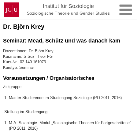
Zum
Johannes
Institut für Soziologie
Inhalt
Gutenberg-
Soziologische Theorie und Gender Studies
springen
Universität
Mainz
Dr. Björn Krey
Seminar: Mead, Schütz und was danach kam
Dozent:innen: Dr. Björn Krey
Kurzname: S Soz Theor FG
Kurs-Nr.: 02.149.161073
Kurstyp: Seminar
Voraussetzungen / Organisatorisches
Zielgruppe:
Master Studierende im Studiengang Soziologie (PO 2011, 2016)
Stellung im Studiengang:
M.A. Soziologie: Modul „Soziologische Theorien für Fortgeschrittene“
(PO 2011, 2016)